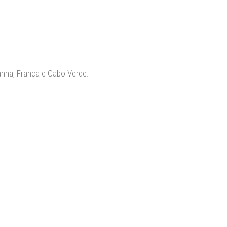
TÁLICAS
G
anha, França e Cabo Verde.