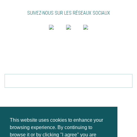
SUIVEZ-NOUS SUR LES RÉSEAUX SOCIAUX
PT
EN
FR
BULLETIN
Envoyer
EN VOUS INSCRIVANT, VOUS ACCEPTEZ LE
POLITIQUE DE CONFIDENTIALITÉ.
POUR LE RETIRER, REMPLIR VOTRE EMAIL CLIC.
ICI
CANAL DE SIGNALEMENT
This website uses cookies to enhance your
POLITIQUE DE CONFIDENTIALITÉ
browsing experience. By continuing to
PLAN DU SITE
browse it or by clicking "I agree" you are