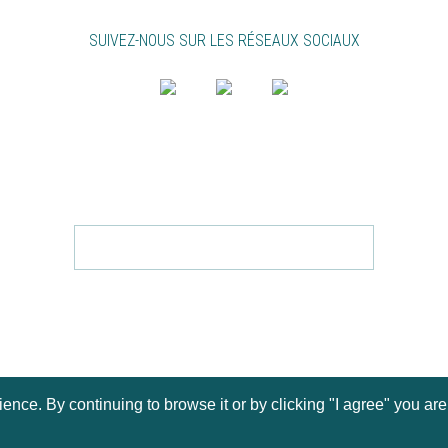
SUIVEZ-NOUS SUR LES RÉSEAUX SOCIAUX
BULLETIN
SUIVI D’ABB DANS VOTRE E-MAIL
Envoyer
EN VOUS INSCRIVANT, VOUS ACCEPTEZ LE
POLITIQUE
DE CONFIDENTIALITÉ.
POUR LE RETIRER, REMPLIR VOTRE EMAIL CLIC.
ICI
ce. By continuing to browse it or by clicking "I agree" you are