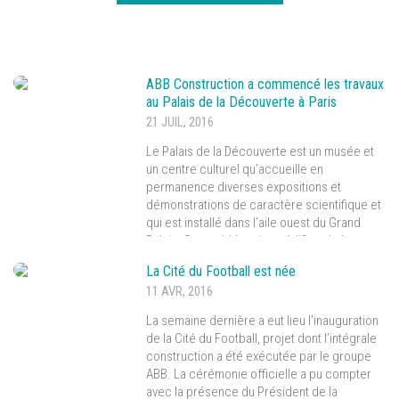
ABB Construction a commencé les travaux
au Palais de la Découverte à Paris
21 JUIL, 2016
Le Palais de la Découverte est un musée et
un centre culturel qu’accueille en
permanence diverses expositions et
démonstrations de caractère scientifique et
qui est installé dans l’aile ouest du Grand
Palais. Cet emblématique édifice de la
Capital française date de 1897 et est
La Cité du Football est née
considéré comme étant un monument
11 AVR, 2016
historique depuis 1975.
La semaine dernière a eut lieu l’inauguration
de la Cité du Football, projet dont l’intégrale
construction a été exécutée par le groupe
ABB. La cérémonie officielle a pu compter
avec la présence du Président de la